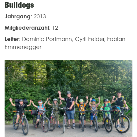
Bulldogs
Jahrgang
: 2013
Mitgliederanzahl
: 12
Leiter
: Dominic Portmann, Cyril Felder, Fabian
Emmenegger
Previous
Ne