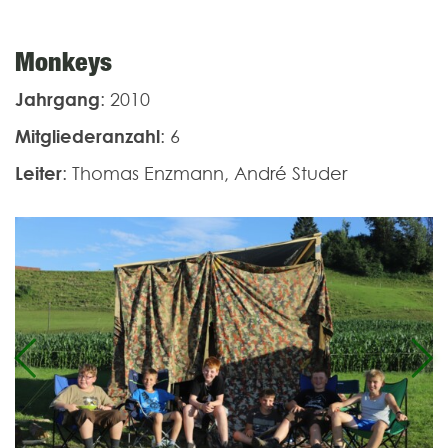
Monkeys
Jahrgang
: 2010
Mitgliederanzahl
: 6
Leiter
: Thomas Enzmann, André Studer
Previous
Ne